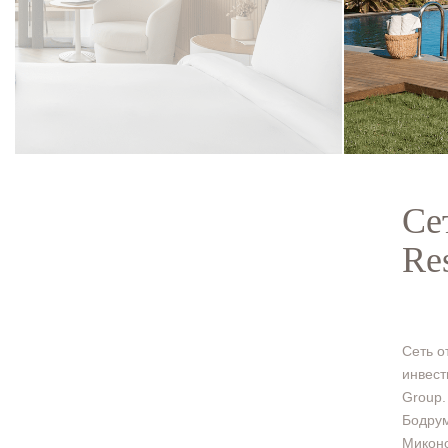
Се
Re
Сеть о
инвест
Group.
Бодрум
Миконо