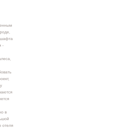
ленным
роде,
дшафта
 -
алеса,
бовать
оект,
y
чаются
яется
ко в
льшой
о отеля