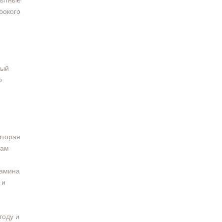
пытные
рокого
ный
о
оторая
гам
камина
 и
году и