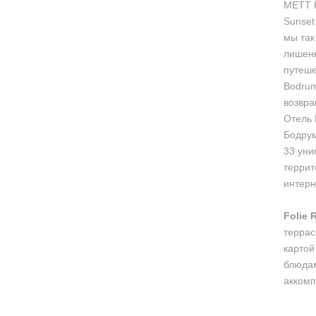
METT H
Sunset
мы так
лишенн
путеше
Bodrum
возвра
Отель 
Бодрум
33 уни
террит
интерн
Folie 
террас
картой
блюдам
аккомп