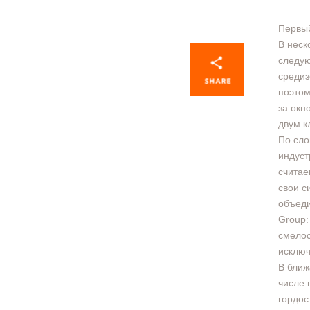
Первый
В неск
следую
средиз
поэтом
за окн
двум к
По сло
индуст
считае
свои с
объеди
Group:
смелос
исключ
В ближ
числе 
гордос