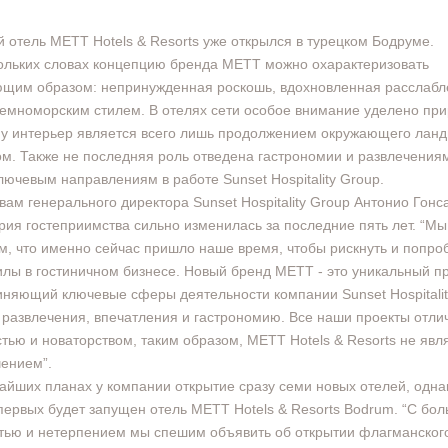
 отель METT Hotels & Resorts уже открылся в турецком Бодруме.
ольких словах концепцию бренда METT можно охарактеризовать
щим образом: непринужденная роскошь, вдохновленная расслаб
емноморским стилем. В отелях сети особое внимание уделено при
у интерьер является всего лишь продолжением окружающего лан
ом. Также не последняя роль отведена гастрономии и развлечениям
лючевым направлениям в работе Sunset Hospitality Group.
вам генерального директора Sunset Hospitality Group Антонио Гонс
рия гостеприимства сильно изменилась за последние пять лет. “Мы
м, что именно сейчас пришло наше время, чтобы рискнуть и попро
илы в гостиничном бизнесе. Новый бренд METT - это уникальный пр
няющий ключевые сферы деятельности компании Sunset Hospitalit
 развлечения, впечатления и гастрономию. Все наши проекты отли
тью и новаторством, таким образом, METT Hotels & Resorts не явл
ением”.
айших планах у компании открытие сразу семи новых отелей, одна
первых будет запущен отель METT Hotels & Resorts Bodrum. “С бо
тью и нетерпением мы спешим объявить об открытии флагманског