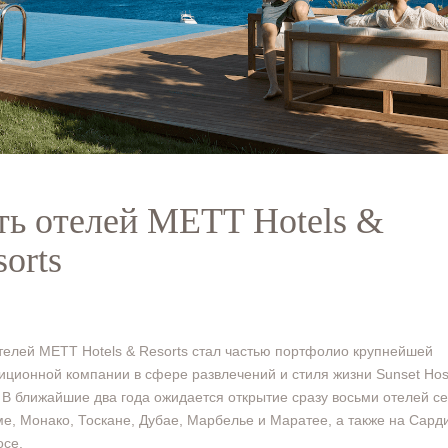
ть отелей METT Hotels &
sorts
телей METT Hotels & Resorts стал частью портфолио крупнейшей
иционной компании в сфере развлечений и стиля жизни Sunset Hospi
 В ближайшие два года ожидается открытие сразу восьми отелей се
е, Монако, Тоскане, Дубае, Марбелье и Маратее, а также на Сард
се.