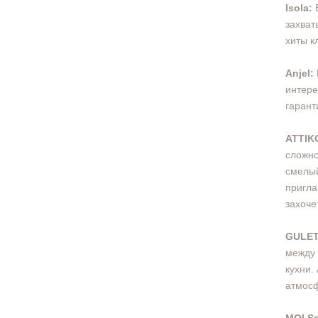
Isola:
захват
хиты к
Anjel:
интере
гарант
ATTIK
сложно
смелый
пригла
захоче
GULET
между 
кухни.
атмос