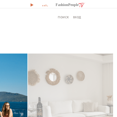
FashionPeople
ВХОД
ПОИСК