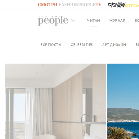
СМОТРИ
FASHIONPEOPLE
TV
GO TO
FASHIONPEOPLE
TV
ЧИТАЙ
ЖУРНАЛ
К
ВСЕ ПОСТЫ
CELEBRITIES
АРТ-ДИЗАЙН
Б