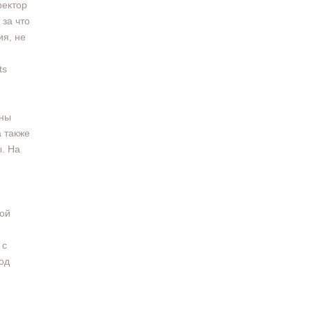
ректор
 за что
ия, не
ts
ины
а также
. На
ой
й
 с
од