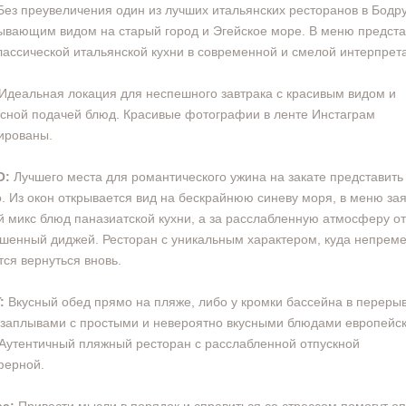
Без преувеличения один из лучших итальянских ресторанов в Бодр
ывающим видом на старый город и Эгейское море. В меню предст
лассической итальянской кухни в современной и смелой интерпрет
Идеальная локация для неспешного завтрака с красивым видом и
сной подачей блюд. Красивые фотографии в ленте Инстаграм
ированы.
O:
Лучшего места для романтического ужина на закате представить
. Из окон открывается вид на бескрайнюю синеву моря, в меню за
 микс блюд паназиатской кухни, а за расслабленную атмосферу о
шенный диджей. Ресторан с уникальным характером, куда непрем
тся вернуться вновь.
:
Вкусный обед прямо на пляже, либо у кромки бассейна в переры
заплывами с простыми и невероятно вкусными блюдами европейс
 Аутентичный пляжный ресторан с расслабленной отпускной
ферной.