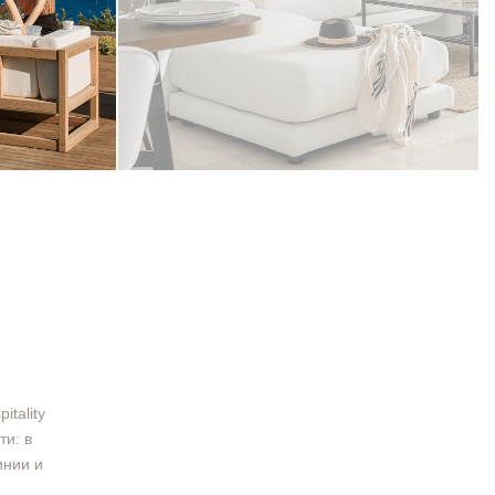
tality
ти: в
инии и