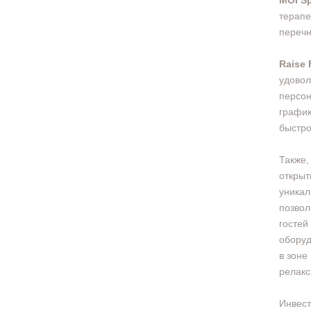
MOI S
терапе
перечн
Raise 
удовол
персон
график
быстро
Также,
открыт
уникал
позвол
гостей
оборуд
в зоне
релакс
Инвест