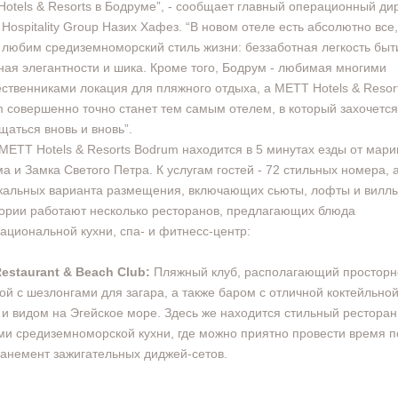
otels & Resorts в Бодруме”, - сообщает главный операционный ди
 Hospitality Group Назих Хафез. “В новом отеле есть абсолютно все,
 любим средиземноморский стиль жизни: беззаботная легкость быт
ая элегантности и шика. Кроме того, Бодрум - любимая многими
ственниками локация для пляжного отдыха, а METT Hotels & Resor
 совершенно точно станет тем самым отелем, в который захочется
щаться вновь и вновь”.
METT Hotels & Resorts Bodrum находится в 5 минутах езды от мар
а и Замка Светого Петра. К услугам гостей - 72 стильных номера, 
кальных варианта размещения, включающих сьюты, лофты и виллы
ории работают несколько ресторанов, предлагающих блюда
ациональной кухни, спа- и фитнесс-центр:
Restaurant & Beach Club:
Пляжный клуб, располагающий просторн
ой с шезлонгами для загара, а также баром с отличной коктейльно
 и видом на Эгейское море. Здесь же находится стильный ресторан
и средиземноморской кухни, где можно приятно провести время п
анемент зажигательных диджей-сетов.