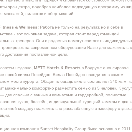
pa:
Привести мысли в порядок и справиться со стрессом помогут о
вты spa-центра, подобрав наиболее подходящую программу из ши
я массажей, пилингов и обертываний.
Fitness & Wellness:
Работа не только на результат, но и себе в
ьствие - вот основная задача, которая стоит перед командой
альных тренеров. Они с радостью помогут составить индивидуаль
 тренировок на современном оборудовании Raise для максимальн
го достижения поставленной цели.
 совсем недавно,
METT Hotels & Resorts
в Бодруме анонсировал
ие новой виллы Посейдон. Вилла Посейдон находится в самом
ьном месте курорта. Общая площадь виллы составляет 340 кв.м, к
ит максимально комфортно разместить семью из 5 человек. К услу
 — две спальни с ванными комнатами и гардеробной, полностью
ованная кухня, бассейн, индивидуальный турецкий хаммам и два 
 гостиной создадут максимально расслабленную атмосферу отдыха
ации.
иционная компания Sunset Hospitality Group была основана в 2011 