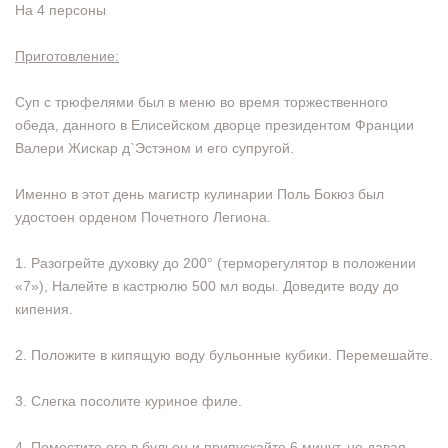
На 4 персоны
Приготовление:
Суп с трюфелями был в меню во время торжественного
обеда, данного в Елисейском дворце президентом Франции
Валери Жискар д`Эстэном и его супругой.
Именно в этот день магистр кулинарии Поль Бокюз был
удостоен орденом Почетного Легиона.
1. Разогрейте духовку до 200° (терморегулятор в положении
«7»), Налейте в кастрюлю 500 мл воды. Доведите воду до
кипения.
2. Положите в кипящую воду бульонные кубики. Перемешайте.
3. Слегка посолите куриное филе.
4. Поместите его в бульон и припускайте 6 минут, не давая