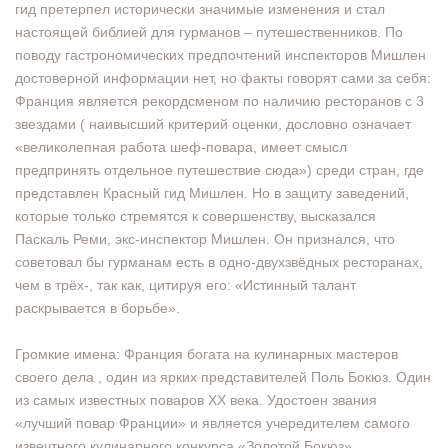
гид претерпел исторически значимые изменения и стал
настоящей библией для гурманов – путешественников. По
поводу гастрономических предпочтений инспекторов Мишлен
достоверной информации нет, но факты говорят сами за себя:
Франция является рекордсменом по наличию ресторанов с 3
звездами ( наивысший критерий оценки, дословно означает
«великолепная работа шеф-повара, имеет смысл
предпринять отдельное путешествие сюда») среди стран, где
представлен Красный гид Мишлен. Но в защиту заведений,
которые только стремятся к совершенству, высказался
Паскаль Реми, экс-инспектор Мишлен. Он признался, что
советовал бы гурманам есть в одно-двухзвёдных ресторанах,
чем в трёх-, так как, цитируя его: «Истинный талант
раскрывается в борьбе».
Громкие имена: Франция богата на кулинарных мастеров
своего дела , один из ярких представителей Поль Бокюз. Один
из самых известных поваров ХХ века. Удостоен звания
«лучший повар Франции» и является учередителем самого
извечтного кулинарного конкурса «Золотой Бокюз».