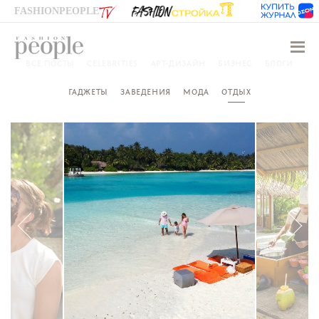
FASHIONPEOPLE
Навиг
ВСЕ ПОСТЫ
CELEBRITIES
АРТ-ДИЗАЙН
БИЗНЕС
БЛОГИ
ГАДЖЕТЫ
ЗАВЕДЕНИЯ
МОДА
ОТДЫХ