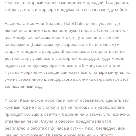
конечно, шикарный холл со множеством орхидей. Все дорого,
каждая деталь интерьера продумана и связана между собой.
Располагается Four Seasons Hotel Baku очень удачно, до
любой достопримечательности рукой подать. Отель стоит как
раз между Каспийским морем с его, утопающей в зелени,
набережной (Бакинским бульваром, если быть точным) и
старым городом с дворцом Ширваншахов. А оценить это по
достоинству лучше всего с обзорной площадки, куда можно
подняться на фуникулере, что всего в 5 минутах от отеля.
Путь до «верхней» станции занимает всего четыре минуты, но
уже из стеклянного швейцарского вагончика открывается этот
великолепный вид.
И хотя, Каспийское море так и манит освежиться, сделать это
круглый год не получится и тут на помощь и в удовольствие
приходит большой, светлый бассейн на 5 этаже. Это, конечно,
отдельная песня. Сауна и бассейн предоставляются
бесплатно и работают 24 часа в сутки - тихо, безлюдно, все
удачно оформлено. Плавать можно всю ночь - просто