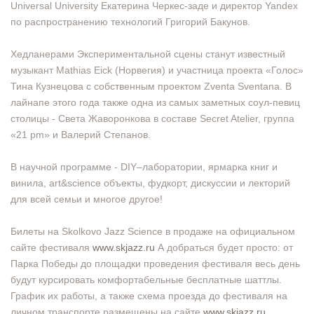
Universal University Екатерина Черкес-заде и директор Yandex
по распространению технологий Григорий Бакунов.
Хедланерами Экспериментальной сцены станут известный
музыкант Mathias Eick (Норвегия) и участница проекта «Голос»
Тина Кузнецова с собственным проектом Zventa Sventana. В
лайнапе этого года также одна из самых заметных соул-певиц
столицы - Света Жаворонкова в составе Secret Atelier, группа
«21 pm» и Валерий Степанов.
В научной программе - DIY–лаборатории, ярмарка книг и
винила, art&science объекты, фудкорт, дискуссии и лекторий
для всей семьи и многое другое!
Билеты на Skolkovo Jazz Science в продаже на официальном
сайте фестиваля
www.skjazz.ru
А добраться будет просто: от
Парка Победы до площадки проведения фестиваля весь день
будут курсировать комфортабельные бесплатные шаттлы.
График их работы, а также схема проезда до фестиваля на
личном транспорте размещены на сайте
www.skjazz.ru.