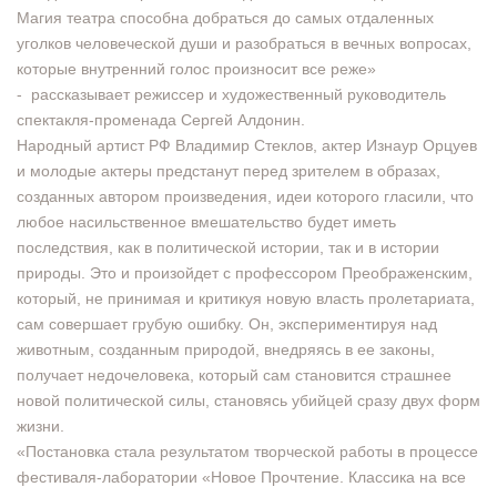
Магия театра способна добраться до самых отдаленных
уголков человеческой души и разобраться в вечных вопросах,
которые внутренний голос произносит все реже»
- рассказывает режиссер и художественный руководитель
спектакля-променада Сергей Алдонин.
Народный артист РФ Владимир Стеклов, актер Изнаур Орцуев
и молодые актеры предстанут перед зрителем в образах,
созданных автором произведения, идеи которого гласили, что
любое насильственное вмешательство будет иметь
последствия, как в политической истории, так и в истории
природы. Это и произойдет с профессором Преображенским,
который, не принимая и критикуя новую власть пролетариата,
сам совершает грубую ошибку. Он, экспериментируя над
животным, созданным природой, внедряясь в ее законы,
получает недочеловека, который сам становится страшнее
новой политической силы, становясь убийцей сразу двух форм
жизни.
«Постановка стала результатом творческой работы в процессе
фестиваля-лаборатории «Новое Прочтение. Классика на все