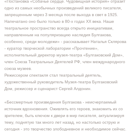
«Постановка «Собачье сердце. Чудовищная история» отразит
одно из самых необычных произведений великого писателя,
запрещенным через 3 месяца после выхода в свет в 1925.
Напечатано оно было только в 80-х годах ХХ века. Наше
театральное пространство всегда открыто инициативам,
направленным на популяризацию наследия Булгакова,
особенно, среди молодежи» - рассказывает Наталья Склярова
- куратор творческой лаборатории «Прочтение»,
исполнительный директор музея-театра «Булгаковский Дом»,
член Союза Театральных Деятелей РФ, член международного
союза музеев.
Режиссером спектакля стал театральный деятель,
художественный руководитель Музея-театра Булгаковский
Дом, режиссер и сценарист Сергей Алдонин.
«Бессмертные произведения Булгакова - неисчерпаемый
источник вдохновения. Оживлять его героев, знакомить их со
зрителем, быть ключом к двери в мир писателя, актуализируя
тему, поднятую так много лет назад, но настолько острую и
сегодня - это творчество злободневное и необходимое сейчас.