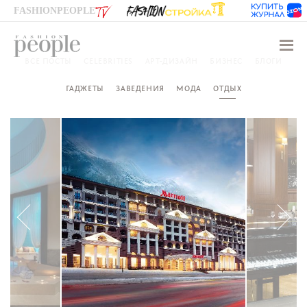
FASHIONPEOPLE
Навиг
ВСЕ ПОСТЫ
CELEBRITIES
АРТ-ДИЗАЙН
БИЗНЕС
БЛОГИ
ГАДЖЕТЫ
ЗАВЕДЕНИЯ
МОДА
ОТДЫХ