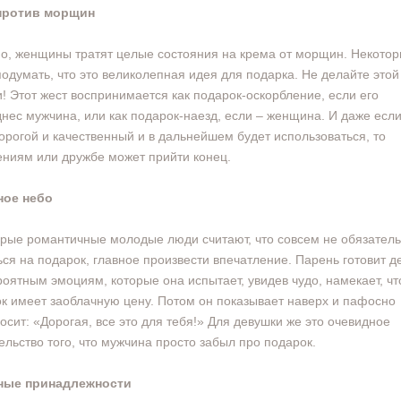
против морщин
о, женщины тратят целые состояния на крема от морщин. Некото
подумать, что это великолепная идея для подарка. Не делайте этой
! Этот жест воспринимается как подарок-оскорбление, если его
нес мужчина, или как подарок-наезд, если – женщина. И даже есл
орогой и качественный и в дальнейшем будет использоваться, то
ниям или дружбе может прийти конец.
ное небо
рые романтичные молодые люди считают, что совсем не обязател
ься на подарок, главное произвести впечатление. Парень готовит д
роятным эмоциям, которые она испытает, увидев чудо, намекает, чт
к имеет заоблачную цену. Потом он показывает наверх и пафосно
осит: «Дорогая, все это для тебя!» Для девушки же это очевидное
ельство того, что мужчина просто забыл про подарок.
ные принадлежности