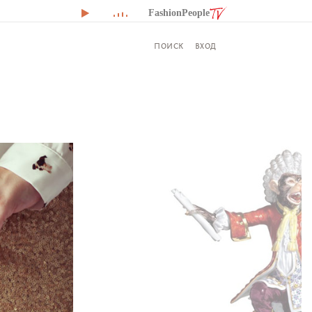
FashionPeople
ВХОД
ПОИСК