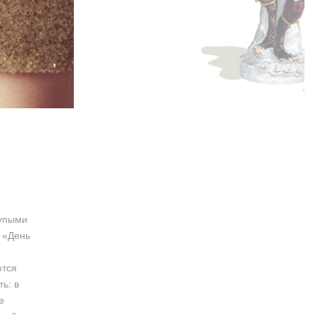
лупыми
и «День
ются
ь: в
е