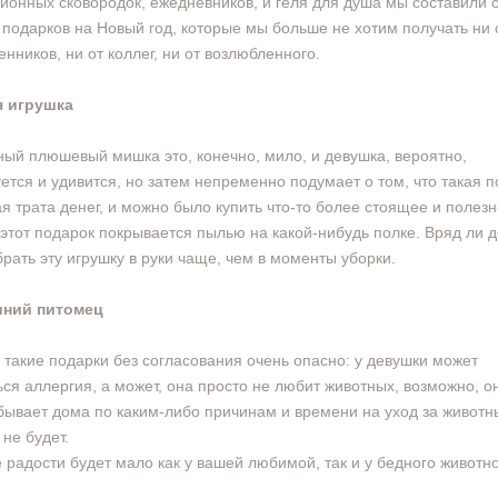
ионных сковородок, ежедневников, и геля для душа мы составили 
 подарков на Новый год, которые мы больше не хотим получать ни 
енников, ни от коллег, ни от возлюбленного.
я игрушка
ый плюшевый мишка это, конечно, мило, и девушка, вероятно,
ется и удивится, но затем непременно подумает о том, что такая п
ая трата денег, и можно было купить что-то более стоящее и полезн
этот подарок покрывается пылью на какой-нибудь полке. Вряд ли 
брать эту игрушку в руки чаще, чем в моменты уборки.
ний питомец
 такие подарки без согласования очень опасно: у девушки может
ься аллергия, а может, она просто не любит животных, возможно, о
бывает дома по каким-либо причинам и времени на уход за живот
 не будет.
е радости будет мало как у вашей любимой, так и у бедного животно