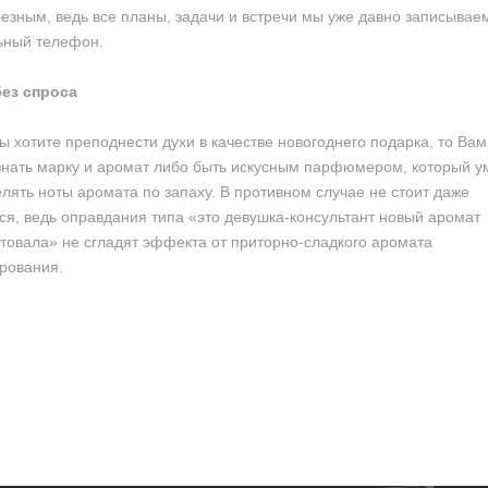
езным, ведь все планы, задачи и встречи мы уже давно записывае
ьный телефон.
без спроса
ы хотите преподнести духи в качестве новогоднего подарка, то Ва
знать марку и аромат либо быть искусным парфюмером, который у
лять ноты аромата по запаху. В противном случае не стоит даже
ся, ведь оправдания типа «это девушка-консультант новый аромат
товала» не сгладят эффекта от приторно-сладкого аромата
рования.