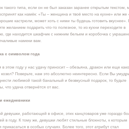
к такого типа, если он не был заказан заранее открытым текстом, 
оспринят как намёк: «Ты – женщина и твоё место на кухне» или же 
орошие кастрюли, может хоть с ними ты будешь готовить вкуснее».
ите желанием подарить что-то полезное, то из кухни переходите в
ю, где находится шкафчик с нижним бельем и коробочка с украше
лчаливые намеки вам.
ка с символом года
м в этом году у нас удачу приносит – обезьяна, дракон или еще как
 козел? Поверьте, нам это абсолютно неинтересно. Если Вы умудр
нести любимой такой банальный и безвкусный подарок, то будьте
ы, что удача отвернётся от вас.
 и ежедневники
й девушки, работающей в офисе, этих канцтоваров уже гораздо бо
ей в году. К тому же, девушки любят стильные блокноты, к которым
я прикасаться в особых случаях. Более того, этот атрибут стал