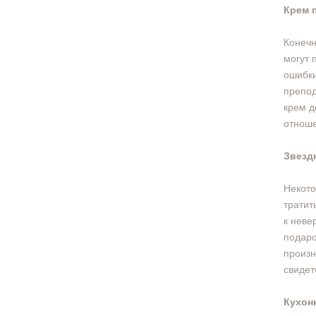
Крем 
Конечн
могут 
ошибки
препод
крем д
отноше
Звезд
Некото
тратит
к неве
подаро
произн
свидет
Кухон