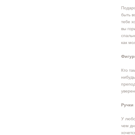
Подаро
быть в
тебе х
вы гор
спальн
как мо
Фигур
Кто та
нибудь
препод
уверен
Ручки
У любо
чем дн
хочетс