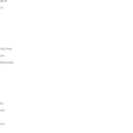
свой
от
окупка
ое.
девушка
на
ным
го.