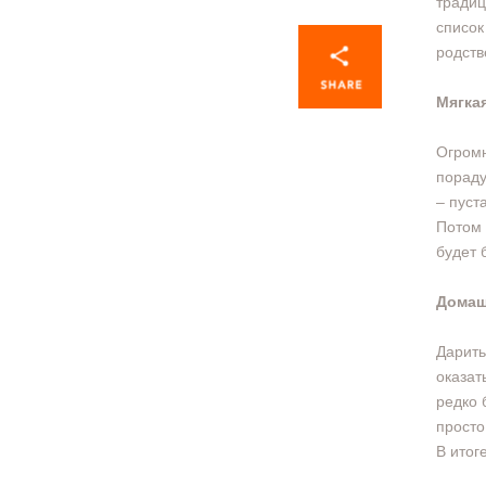
традиц
список
родств
Мягка
Огромн
пораду
– пуст
Потом 
будет 
Домаш
Дарить
оказат
редко 
просто
В итог