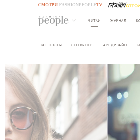
СМОТРИ
FASHIONPEOPLE
TV
GO TO
FASHIONPEOPLE
TV
ЧИТАЙ
ЖУРНАЛ
К
ВСЕ ПОСТЫ
CELEBRITIES
АРТ-ДИЗАЙН
Б