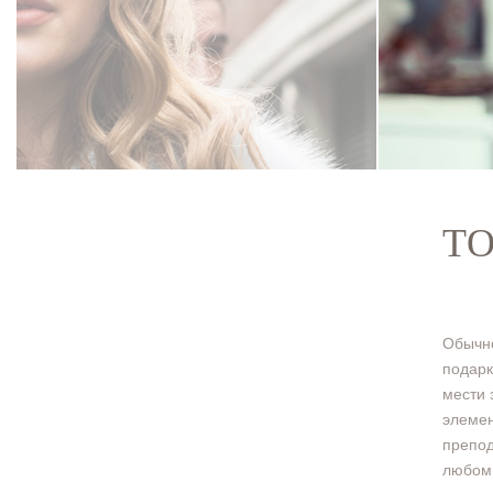
ТО
Обычно
подарк
мести 
элемен
препод
любом 