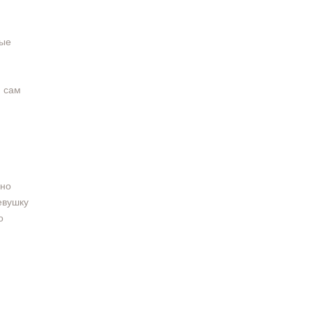
рые
и сам
ьно
евушку
о