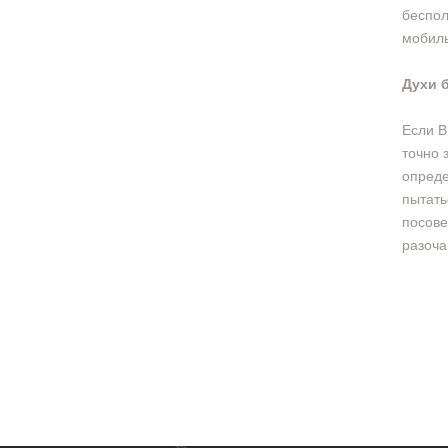
беспол
мобил
Духи 
Если В
точно 
опреде
пытать
посове
разоча