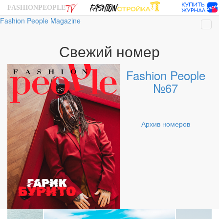
FASHIONPEOPLE
Все посты
Fashion People Magazine
Нав
Celebrities
Свежий номер
Арт-дизайн
Fashion People
Бизнес
№67
Блоги
Гаджеты
Архив номеров
Заведения
Мода
Отдых