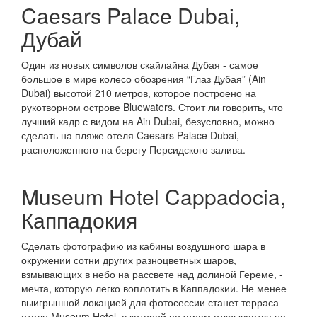
Caesars Palace Dubai,
Дубай
Один из новых символов скайлайна Дубая - самое
большое в мире колесо обозрения “Глаз Дубая” (Ain
Dubai) высотой 210 метров, которое построено на
рукотворном острове Bluewaters. Стоит ли говорить, что
лучший кадр с видом на Ain Dubai, безусловно, можно
сделать на пляже отеля Caesars Palace Dubai,
расположенного на берегу Персидского залива.
Museum Hotel Cappadocia,
Каппадокия
Сделать фотографию из кабины воздушного шара в
окружении сотни других разноцветных шаров,
взмывающих в небо на рассвете над долиной Гереме, -
мечта, которую легко воплотить в Каппадокии. Не менее
выигрышной локацией для фотосессии станет терраса
отеля Museum Hotel, с которой по утрам открывается не