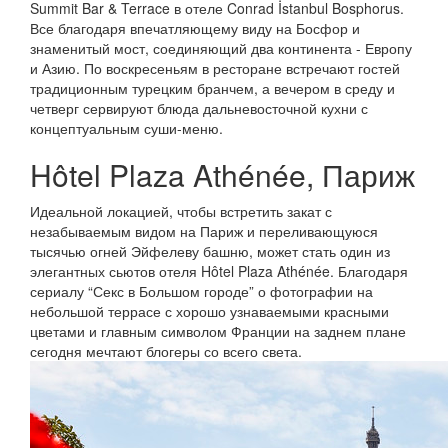
Summit Bar & Terrace в отеле Conrad İstanbul Bosphorus.
Все благодаря впечатляющему виду на Босфор и
знаменитый мост, соединяющий два континента - Европу
и Азию. По воскресеньям в ресторане встречают гостей
традиционным турецким бранчем, а вечером в среду и
четверг сервируют блюда дальневосточной кухни с
концептуальным суши-меню.
Hôtel Plaza Athénée, Париж
Идеальной локацией, чтобы встретить закат с
незабываемым видом на Париж и переливающуюся
тысячью огней Эйфелеву башню, может стать один из
элегантных сьютов отеля Hôtel Plaza Athénée. Благодаря
сериалу “Секс в Большом городе” о фотографии на
небольшой террасе с хорошо узнаваемыми красными
цветами и главным символом Франции на заднем плане
сегодня мечтают блогеры со всего света.