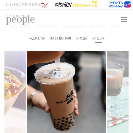
FASHIONPEOPLE
Навиг
ВСЕ ПОСТЫ
CELEBRITIES
АРТ-ДИЗАЙН
БИЗНЕС
БЛОГИ
ГАДЖЕТЫ
ЗАВЕДЕНИЯ
МОДА
ОТДЫХ