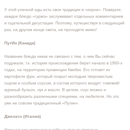
У этой уличной еды есть свои традиции и «корни». Поверьте,
каждое блюдо «гурмэ» заслуживает отдельных комментариев
и тщательной дегустации. Поэтому, путешествуя в следующий
раз, на другом конце света, не проходите мимо!
ПутИн (Канада)
Название блюда никак не связано с тем, о чем Вы сейчас
подумали, т.к. история происхождения берет начало в 1950-х
годах, на территории провинции Квебек. Его готовят из
картофеля фри, который покрыт молодым творожистым
сыром и особым соусом, в состав которого входят: говяжий/
куриный бульон, лук и масло. В целом, соус можно и
разнообразить различными специями, на любителя. Но это
уже не совсем традиционный «Путин».
Джелато (Италия)
Уличная еда включает в себя не только тяжелые,