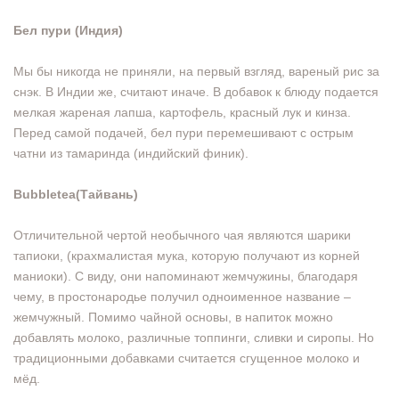
Бел пури (Индия)
Мы бы никогда не приняли, на первый взгляд, вареный рис за
снэк. В Индии же, считают иначе. В добавок к блюду подается
мелкая жареная лапша, картофель, красный лук и кинза.
Перед самой подачей, бел пури перемешивают с острым
чатни из тамаринда (индийский финик).
Bubbletea(Тайвань)
Отличительной чертой необычного чая являются шарики
тапиоки, (крахмалистая мука, которую получают из корней
маниоки). С виду, они напоминают жемчужины, благодаря
чему, в простонародье получил одноименное название –
жемчужный. Помимо чайной основы, в напиток можно
добавлять молоко, различные топпинги, сливки и сиропы. Но
традиционными добавками считается сгущенное молоко и
мёд.