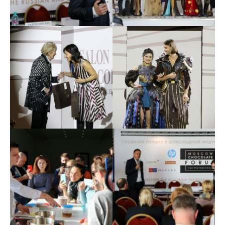
В Москве состоялось
В Москве состоялось
главное шоколадное
главное шоколадное
событие года 7
событие года 8
В Москве состоялось
В Москве состоялось
главное шоколадное
главное шоколадное
событие года 9
событие года 10