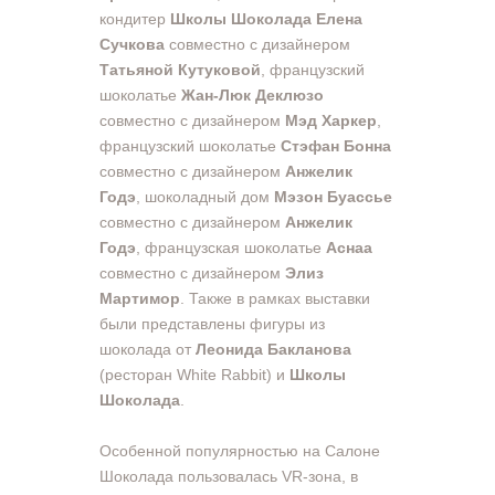
кондитер
Школы Шоколада Елена
Сучкова
совместно с дизайнером
Татьяной Кутуковой
, французский
шоколатье
Жан-Люк Деклюзо
совместно с дизайнером
Мэд Харкер
,
французский шоколатье
Стэфан Бонна
совместно с дизайнером
Анжелик
Годэ
, шоколадный дом
Мэзон Буассье
совместно с дизайнером
Анжелик
Годэ
, французская шоколатье
Аснаа
совместно с дизайнером
Элиз
Мартимор
. Также в рамках выставки
были представлены фигуры из
шоколада от
Леонида Бакланова
(ресторан White Rabbit) и
Школы
Шоколада
.
Особенной популярностью на Салоне
Шоколада пользовалась VR-зона, в