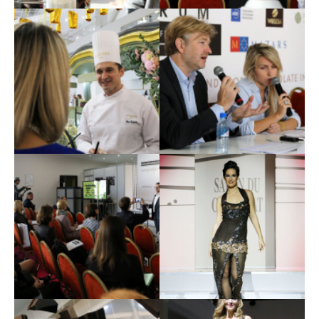
В Москве состоялось
В Москве состоялось
главное шоколадное
главное шоколадное
событие года 11
событие года 12
В Москве состоялось
В Москве состоялось
главное шоколадное
главное шоколадное
событие года 13
событие года 14