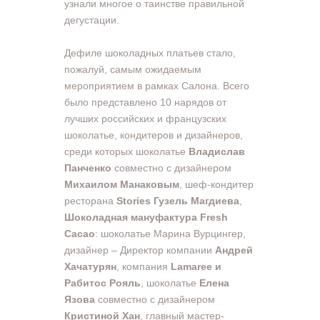
узнали многое о таинстве правильной
дегустации.
Дефиле шоколадных платьев стало,
пожалуй, самым ожидаемым
мероприятием в рамках Салона. Всего
было представлено 10 нарядов от
лучших российских и французских
шоколатье, кондитеров и дизайнеров,
среди которых шоколатье
Владислав
Панченко
совместно с дизайнером
Михаилом Манаковым
, шеф-кондитер
ресторана
Stories Гузель Магдиева
,
Шоколадная мануфактура Fresh
Cacao
: шоколатье Марина Вурцингер,
дизайнер – Директор компании
Андрей
Хачатурян
, компания
Lamaree и
Рабитос Рояль
, шоколатье
Елена
Язова
совместно с дизайнером
Кристиной Хан
, главный мастер-