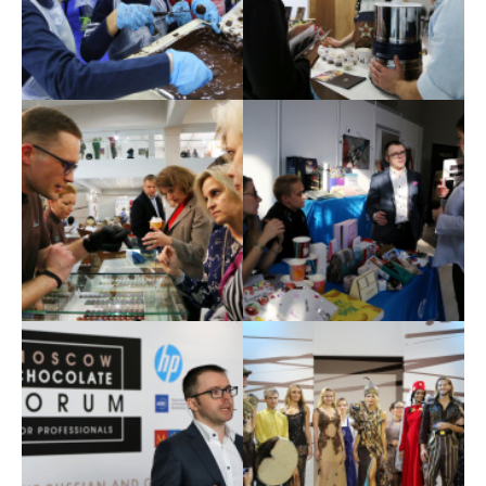
событие года 1
событие года 2
В Москве состоялось
В Москве состоялось
главное шоколадное
главное шоколадное
событие года 3
событие года 4
В Москве состоялось
В Москве состоялось
главное шоколадное
главное шоколадное
событие года 5
событие года 6