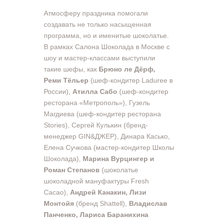
Атмосферу праздника помогали
создавать не только насыщенная
программа, но и именитые шоколатье.
В рамках Салона Шоколада в Москве с
шоу и мастер-классами выступили
такие шефы, как
Брюно ле Дёрф,
Реми Тёльер
(шеф-кондитер Laduree в
России),
Атилла Сабо
(шеф-кондитер
ресторана «Метрополь»), Гузель
Магдиева (шеф-кондитер ресторана
Stories), Сергей Кулькин (бренд-
менеджер GIN&ДЖЕР), Динара Касько,
Елена Сучкова (мастер-кондитер Школы
Шоколада),
Марина Вурцингер и
Роман Степанов
(шоколатье
шоколадной мануфактуры Fresh
Cacao),
Андрей Канакин, Лизи
Монтойя
(бренд Shattell),
Владислав
Панченко, Лариса Баранихина