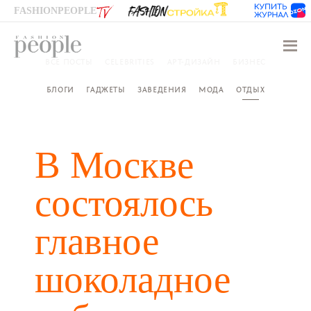
FASHIONPEOPLE
Навиг
ВСЕ ПОСТЫ
CELEBRITIES
АРТ-ДИЗАЙН
БИЗНЕС
БЛОГИ
ГАДЖЕТЫ
ЗАВЕДЕНИЯ
МОДА
ОТДЫХ
В Москве
состоялось
главное
шоколадное