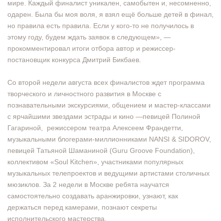
мире. Каждый финалист уникален, самобытен и, несомненно,
одарен. Была бы моя воля, я взял ещё больше детей в финал,
но правила есть правила. Если у кого-то не получилось в
этому году, будем ждать заявок в следующем», —
прокомментировал итоги отбора автор и режиссер-
постановщик конкурса Дмитрий Бикбаев.
Со второй недели августа всех финалистов ждет программа
творческого и личностного развития в Москве с
познавательными экскурсиями, общением и мастер-классами
с ярчайшими звездами эстрады и кино —певицей Полиной
Гагариной, режиссером театра Алексеем Франдетти,
музыкальными блогерами-миллионниками NANSI & SIDOROV,
певицей Татьяной Шаманиной (Guru Groove Foundation),
коллективом «Soul Kitchen», участниками популярных
музыкальных телепроектов и ведущими артистами столичных
мюзиклов. За 2 недели в Москве ребята научатся
самостоятельно создавать аранжировки, узнают, как
держаться перед камерами, познают секреты
исполнительского мастерства.