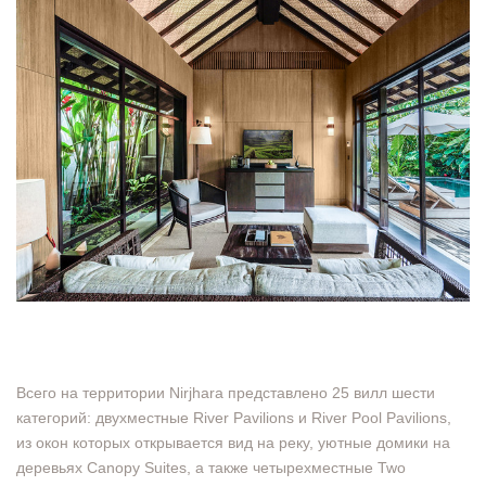
Всего на территории Nirjhara представлено 25 вилл шести
категорий: двухместные River Pavilions и River Pool Pavilions,
из окон которых открывается вид на реку, уютные домики на
деревьях Canopy Suites, а также четырехместные Two