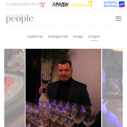
FASHIONPEOPLE
Навиг
ВСЕ ПОСТЫ
CELEBRITIES
АРТ-ДИЗАЙН
БИЗНЕС
БЛОГИ
ГАДЖЕТЫ
ЗАВЕДЕНИЯ
МОДА
ОТДЫХ