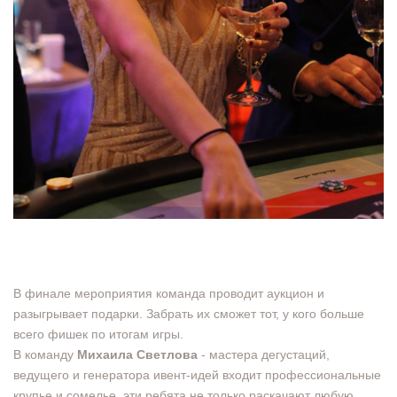
В финале мероприятия команда проводит аукцион и
разыгрывает подарки. Забрать их сможет тот, у кого больше
всего фишек по итогам игры.
В команду
Михаила Светлова
- мастера дегустаций,
ведущего и генератора ивент-идей входит профессиональные
крупье и сомелье, эти ребята не только раскачают любую