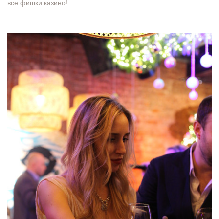
все фишки казино!