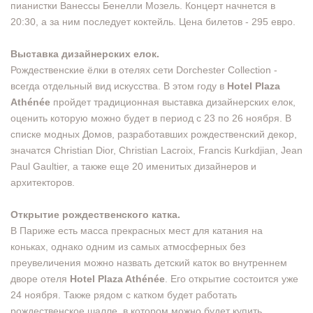
пианистки Ванессы Бенелли Мозель. Концерт начнется в
20:30, а за ним последует коктейль. Цена билетов - 295 евро.
Выставка дизайнерских елок.
Рождественские ёлки в отелях сети Dorchester Collection -
всегда отдельный вид искусства. В этом году в
Hotel Plaza
Athénée
пройдет традиционная выставка дизайнерских елок,
оценить которую можно будет в период с 23 по 26 ноября. В
списке модных Домов, разработавших рождественский декор,
значатся Christian Dior, Christian Lacroix, Francis Kurkdjian, Jean
Paul Gaultier, а также еще 20 именитых дизайнеров и
архитекторов.
Открытие рождественского катка.
В Париже есть масса прекрасных мест для катания на
коньках, однако одним из самых атмосферных без
преувеличения можно назвать детский каток во внутреннем
дворе отеля
Hotel Plaza Athénée
. Его открытие состоится уже
24 ноября. Также рядом с катком будет работать
рождественское шалле, в котором можно будет купить