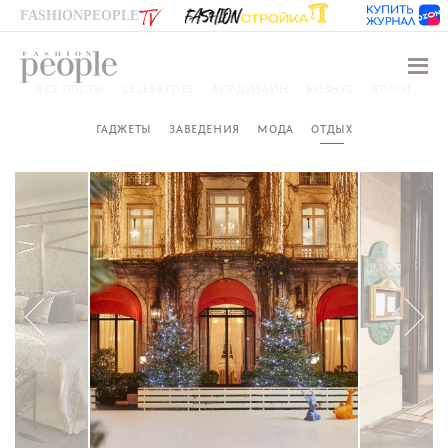
FASHIONPEOPLE
Навиг
ВСЕ ПОСТЫ
CELEBRITIES
АРТ-ДИЗАЙН
БИЗНЕС
БЛОГИ
ГАДЖЕТЫ
ЗАВЕДЕНИЯ
МОДА
ОТДЫХ