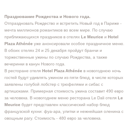
Празднование Рождества и Нового года.
Отпраздновать Рождество и встретить Новый год в Париже -
мечта миллионов романтиков во всем мире. По случаю
приближающихся праздников в отелях
Le Meurice
и
Hotel
Plaza Athénée
уже анонсировали особое праздничное меню.
В обоих отелях 24 и 25 декабря пройдут бранчи и
торжественные ужины по случаю Рождества, а также
вечеринки в канун Нового года.
В ресторане отеля
Hotel Plaza Athénée
в новогоднюю ночь
гостей будут удивлять ужином из пяти блюд, в числе которых
заявлены голубой лобстер с трюфелями и сибас с
артишоками. Примерная стоимость ужина составит 490 евро
за человека. В новогоднем меню ресторана Le Dali отеля
Le
Meurice
будет представлен классический набор блюд
французской кухни: фуа-ара, улитки и нежнейшая оленина с
овощным рагу. Стоимость - 480 евро за человека.