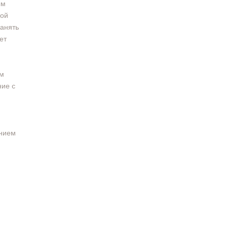
ым
сой
ранять
ет
ем
ние с
ением