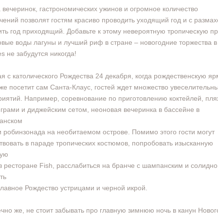
 вечеринок, гастрономических ужинов и огромное количество
чений позволят гостям красиво проводить уходящий год и с разма
ить год приходящий. Добавьте к этому невероятную тропическую пр
вые воды лагуны и лучший риф в стране – новогодние торжества 
es не забудутся никогда!
я с католического Рождества 24 декабря, когда рождественскую яр
же посетит сам Санта-Клаус, гостей ждет множество увеселительн
иятий. Например, соревнование по приготовлению коктейлей, пл
играми и диджейским сетом, неоновая вечеринка в бассейне в
анском
и робинзонада на необитаемом острове. Помимо этого гости могут
твовать в параде тропических костюмов, попробовать изысканную
кую
в ресторане Fish, расслабиться на бранче с шампанским и солидно
ть
лавное Рождество устрицами и черной икрой.
ечно же, не стоит забывать про главную зимнюю ночь в канун Новог