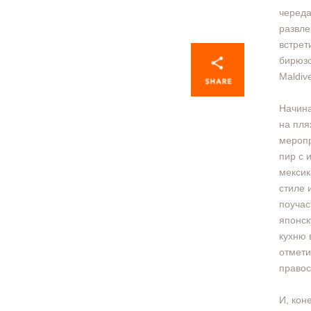
череда
развле
встрет
бирюзо
Maldiv
Начина
на пля
меропр
пир с 
мексик
стиле 
поучас
японс
кухню 
отмети
правос
И, кон