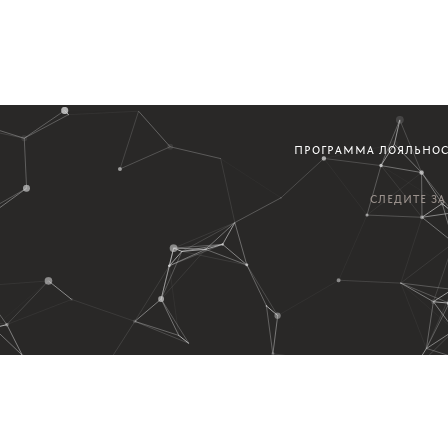
ПРОГРАММА ЛОЯЛЬНО
СЛЕДИТЕ З
варах и постах...
Дизайн, р
адше 16-ти лет.