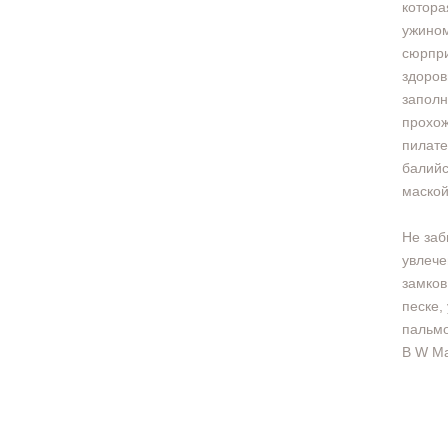
котора
ужином
сюрпри
здоров
заполн
прохож
пилате
балийс
маской
Не заб
увлече
замков
песке,
пальм
В W Ma