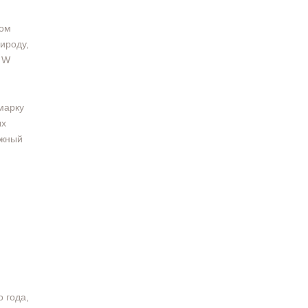
хом
ироду,
в W
марку
ых
яжный
о года,