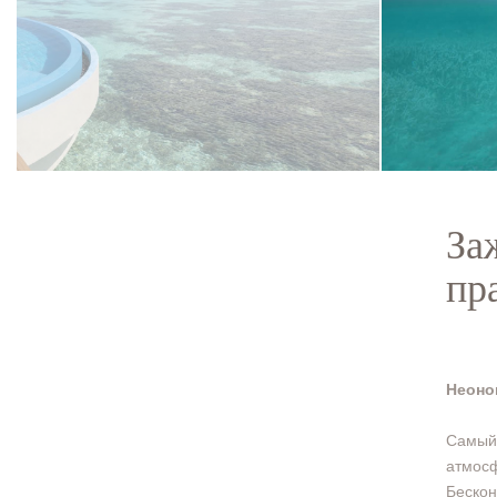
За
пр
Неоно
Самый 
атмосф
Беско