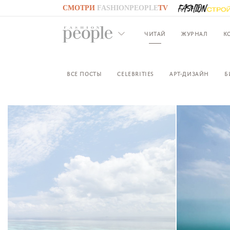
СМОТРИ
FASHIONPEOPLE
TV
GO TO
FASHIONPEOPLE
TV
ЧИТАЙ
ЖУРНАЛ
К
ВСЕ ПОСТЫ
CELEBRITIES
АРТ-ДИЗАЙН
Б