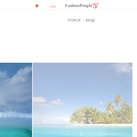
FashionPeople
ВХОД
ПОИСК