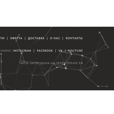
СТИ
|
ОФЕРТА
|
ДОСТАВКА
|
О НАС
|
КОНТАКТЫ
А НАМИ:
INSTAGRAM
|
FACEBOOK
|
VK
|
YOUTUBE
*META ЗАПРЕЩЕНА НА ТЕРРИТОРИИ РФ
азработка сайта и мобильного приложения |
Студия Mesh Group