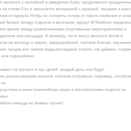
я начнется с коктейлей в заведении Kada, продолжится праздничн
 на пляже Fire и закончится вечеринкой с музыкой, танцами и мас
зов от курорта.Чтобы не потерять голову от такого изобилия и сох
ый баланс между отдыхом и весельем, курорт W Maldives предлага
ить время между развлечениями спортивными мероприятиями и
дением спа-процедур. К примеру, гости могут заняться йогой и
сом на восходе и закате, аквааэробикой, тайским боксом, изучени
ких танцев или такими водными видами спорта, как дайвинг, плава
 или парасейлинг.
ывают на курорте и про детей: каждый день они будут
ны расписыванием кокосов, поиском островных сокровищ, постро
 на
 участием в мини-олимпийских играх и изготовлением поделок из
овых
ldives никогда не бывает скучно!