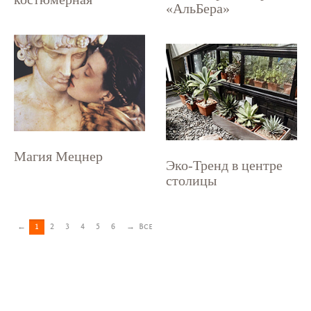
«АльБера»
Магия Мецнер
Эко-Тренд в центре
столицы
←
1
2
3
4
5
6
→
Все