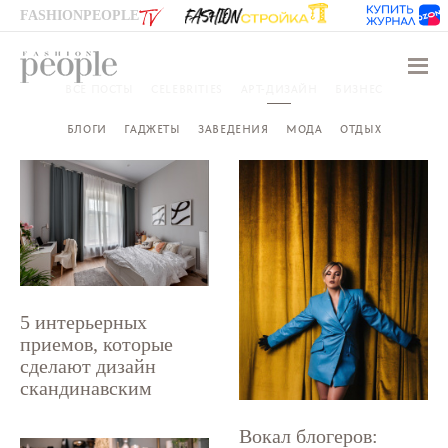
FASHIONPEOPLE
Навиг
ВСЕ ПОСТЫ
CELEBRITIES
АРТ-ДИЗАЙН
БИЗНЕС
БЛОГИ
ГАДЖЕТЫ
ЗАВЕДЕНИЯ
МОДА
ОТДЫХ
5 интерьерных
приемов, которые
сделают дизайн
скандинавским
Вокал блогеров: